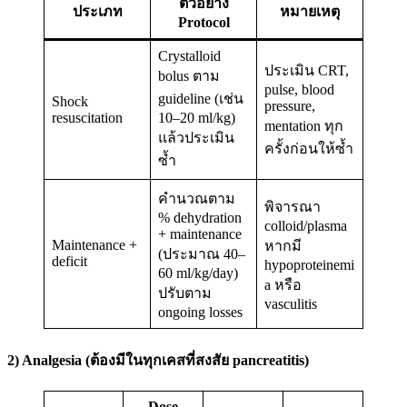
ตัวอย่าง
ประเภท
หมายเหตุ
Protocol
Crystalloid
ประเมิน CRT,
bolus ตาม
pulse, blood
guideline (เช่น
Shock
pressure,
resuscitation
10–20 ml/kg)
mentation ทุก
แล้วประเมิน
ครั้งก่อนให้ซ้ำ
ซ้ำ
คำนวณตาม
พิจารณา
% dehydration
colloid/plasma
+ maintenance
Maintenance +
หากมี
(ประมาณ 40–
deficit
hypoproteinemi
60 ml/kg/day)
a หรือ
ปรับตาม
vasculitis
ongoing losses
2) Analgesia (ต้องมีในทุกเคสที่สงสัย pancreatitis)
Dose