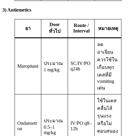
3) Antiemetics
Dose
Route /
ยา
หมายเหตุ
Interval
ทั่วไป
ลด
อาเจียน
ควรใช้ใน
ประมาณ
SC/IV/PO
Maropitant
เกือบทุก
q24h
1 mg/kg
เคสที่มี
vomiting
เด่น
ใช้ในเคส
คลื่นไส้
รุนแรง
ประมาณ
Ondansetr
IV/PO q8–
หรือไม่
0.5–1
on
12h
ตอบสนอง
mg/kg