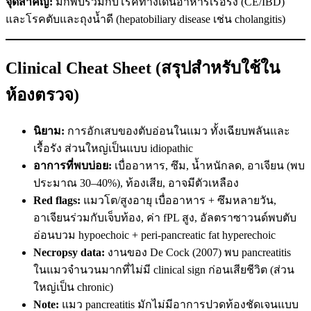
จุดสำคัญ:
มักพบร่วมกับโรคทางเดินอาหารเรื้อรัง (CE/IBD)
และโรคตับและถุงน้ำดี (hepatobiliary disease เช่น cholangitis)
Clinical Cheat Sheet (สรุปสำหรับใช้ใน
ห้องตรวจ)
นิยาม:
การอักเสบของตับอ่อนในแมว ทั้งเฉียบพลันและ
เรื้อรัง ส่วนใหญ่เป็นแบบ idiopathic
อาการที่พบบ่อย:
เบื่ออาหาร, ซึม, น้ำหนักลด, อาเจียน (พบ
ประมาณ 30–40%), ท้องเสีย, อาจมีตัวเหลือง
Red flags:
แมวโต/สูงอายุ เบื่ออาหาร + ซึมหลายวัน,
อาเจียนร่วมกับเจ็บท้อง, ค่า fPL สูง, อัลตราซาวนด์พบตับ
อ่อนบวม hypoechoic + peri-pancreatic fat hyperechoic
Necropsy data:
งานของ De Cock (2007) พบ pancreatitis
ในแมวจำนวนมากที่ไม่มี clinical sign ก่อนเสียชีวิต (ส่วน
ใหญ่เป็น chronic)
Note:
แมว pancreatitis มักไม่มีอาการปวดท้องชัดเจนแบบ