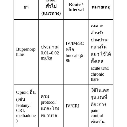
Route /
ทั่วไป
ยา
หมายเหตุ
Interval
(แนวทาง)
เหมาะ
สำหรับ
ปวดปาน
IV/IM/SC
ประมาณ
กลางใน
Buprenorp
หรือ
0.01–0.02
แมว ใช้ได้
hine
buccal q6–
mg/kg
8h
ทั้งเคส
acute และ
chronic
flare
ใช้ในเคส
Opioid อื่น
ตาม
รุนแรงที่
(เช่น
protocol
ต้องการ
fentanyl
IV/CRI
แต่ละโรง
CRI,
pain
methadone
พยาบาล
control
)
เข้มข้น