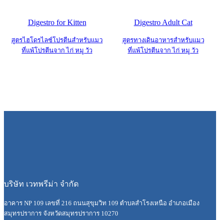
Digestro for Kitten
Digestro Adult Cat
สูตรไฮโดรไลซ์โปรตีนสำหรับแมว
สูตรทางเดินอาหารสำหรับแมว
ที่แพ้โปรตีนจาก ไก่ หมู วัว
ที่แพ้โปรตีนจาก ไก่ หมู วัว
บริษัท เวทพรีม่า จำกัด
อาคาร NP 109 เลขที่ 216 ถนนสุขุมวิท 109 ตำบลสำโรงเหนือ อำเภอเมือง
สมุทรปราการ จังหวัดสมุทรปราการ 10270