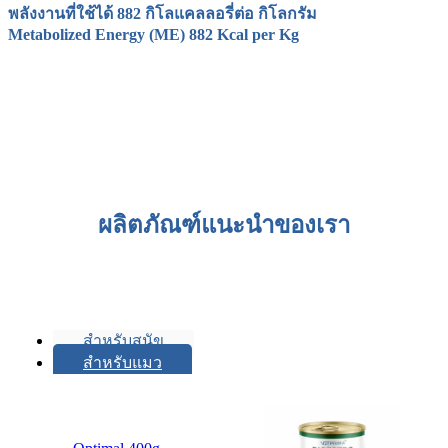
พลังงานที่ใช้ได้ 882 กิโลแคลลอรี่ต่อ กิโลกรัม
Metabolized Energy (ME) 882 Kcal per Kg
ผลิตภัณฑ์แนะนำของเรา
สำหรับสุนัข
สำหรับแมว