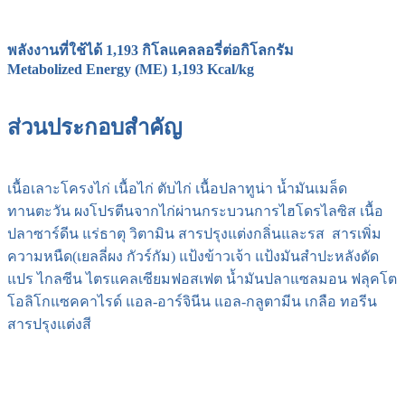
พลังงานที่ใช้ได้ 1,193 กิโลแคลลอรี่ต่อกิโลกรัม
Metabolized Energy (ME) 1,193 Kcal/kg
ส่วนประกอบสำคัญ
เนื้อเลาะโครงไก่ เนื้อไก่ ตับไก่ เนื้อปลาทูน่า น้ำมันเมล็ด
ทานตะวัน ผงโปรตีนจากไก่ผ่านกระบวนการไฮโดรไลซิส เนื้อ
ปลาซาร์ดีน แร่ธาตุ วิตามิน สารปรุงแต่งกลิ่นและรส สารเพิ่ม
ความหนืด(เยลลี่ผง กัวร์กัม) แป้งข้าวเจ้า แป้งมันสำปะหลังดัด
แปร ไกลซีน ไตรแคลเซียมฟอสเฟต น้ำมันปลาแซลมอน ฟลุคโต
โอลิโกแซคคาไรด์ แอล-อาร์จินีน แอล-กลูตามีน เกลือ ทอรีน
สารปรุงแต่งสี