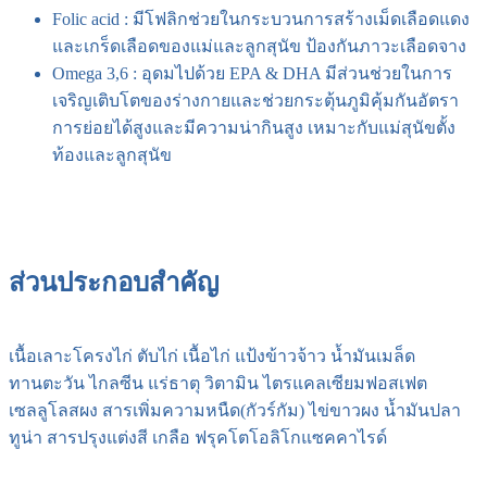
Folic acid : มีโฟลิกช่วยในกระบวนการสร้างเม็ดเลือดแดง
และเกร็ดเลือดของแม่และลูกสุนัข ป้องกันภาวะเลือดจาง
Omega 3,6 : อุดมไปด้วย EPA & DHA มีส่วนช่วยในการ
เจริญเติบโตของร่างกายและช่วยกระตุ้นภูมิคุ้มกันอัตรา
การย่อยได้สูงและมีความน่ากินสูง เหมาะกับแม่สุนัขตั้ง
ท้องและลูกสุนัข
ส่วนประกอบสำคัญ
เนื้อเลาะโครงไก่ ตับไก่ เนื้อไก่ แป้งข้าวจ้าว น้ำมันเมล็ด
ทานตะวัน ไกลซีน แร่ธาตุ วิตามิน ไตรแคลเซียมฟอสเฟต
เซลลูโลสผง สารเพิ่มความหนืด(กัวร์กัม) ไข่ขาวผง น้ำมันปลา
ทูน่า สารปรุงแต่งสี เกลือ ฟรุคโตโอลิโกแซคคาไรด์