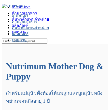
Skip
เกี่ยวกับเรา
to
คำนวณอาหาร
content
เกี่ยวกับเรา
ค้นหาตัวแทนจำหน่าย
คำนวณอาหาร
ผลิตภัณฑ์
ค้นหาตัวแทนจำหน่าย
บทความ
ผลิตภัณฑ์
บทความ
Search
for:
Member
Nutrimum Mother Dog &
Puppy
สำหรับแม่สุนัขตั้งท้องให้นมลูกและลูกสุนัขหลัง
หย่านมจนถึงอายุ 1 ปี